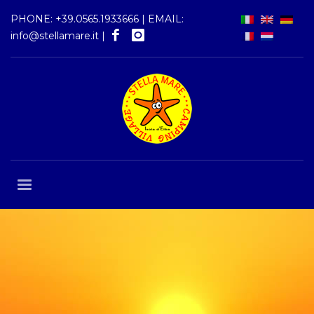
PHONE:
+39.0565.1933666
| EMAIL:
info@stellamare.it
|