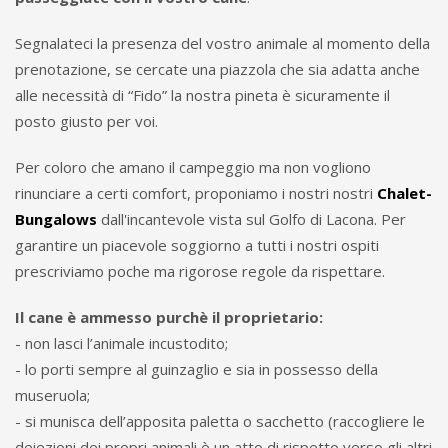
Segnalateci la presenza del vostro animale al momento della
prenotazione, se cercate una piazzola che sia adatta anche
alle necessità di “Fido” la nostra pineta è sicuramente il
posto giusto per voi.
Per coloro che amano il campeggio ma non vogliono
rinunciare a certi comfort, proponiamo i nostri nostri
Chalet-
Bungalows
dall'incantevole vista sul Golfo di Lacona. Per
garantire un piacevole soggiorno a tutti i nostri ospiti
prescriviamo poche ma rigorose regole da rispettare.
Il cane è ammesso purchè il proprietario:
- non lasci l’animale incustodito;
- lo porti sempre al guinzaglio e sia in possesso della
museruola;
- si munisca dell’apposita paletta o sacchetto (raccogliere le
deiezioni dei propri animali è un atto di rispetto verso gli altri