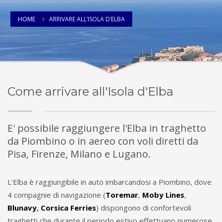
HOME
ARRIVARE ALL’ISOLA D’ELBA
Come arrivare all'Isola d'Elba
E' possibile raggiungere l'Elba in traghetto
da Piombino o in aereo con voli diretti da
Pisa, Firenze, Milano e Lugano.
L'Elba è raggiungibile in auto imbarcandosi a Piombino, dove
4 compagnie di navigazione (
Toremar
,
Moby Lines
,
Blunavy
,
Corsica Ferries
) dispongono di confortevoli
traghetti che durante il periodo estivo effettuano numerose