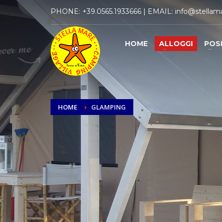
PHONE:
+39.0565.1933666
| EMAIL:
info@stellama
HOME
ALLOGGI
POS
HOME
GLAMPING