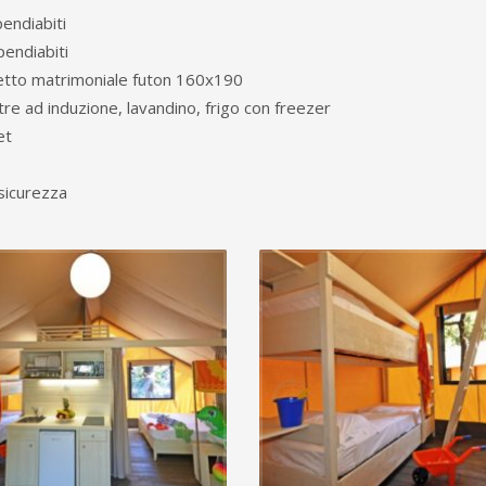
endiabiti
pendiabiti
letto matrimoniale futon 160x190
stre ad induzione
,
lavandino, frigo con freezer
et
 sicurezza