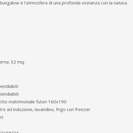
n bungalow e l'atmosfera di una profonda vicinanza con la natura.
terna: 32 mq;
endiabiti
pendiabiti
letto matrimoniale futon 160x190
stre ad induzione
,
lavandino, frigo con freezer
et
 sicurezza