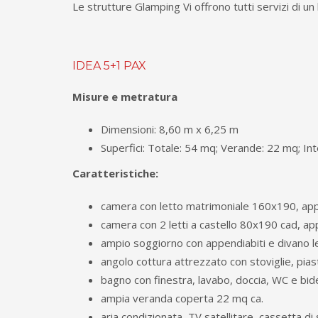
Le strutture Glamping Vi offrono tutti servizi di u
IDEA 5+1 PAX
Misure e metratura
Dimensioni: 8,60 m x 6,25 m
Superfici: Totale: 54 mq; Verande: 22 mq; In
Caratteristiche:
camera con letto matrimoniale 160x190, app
camera con 2 letti a castello 80x190 cad, ap
ampio soggiorno con appendiabiti e divano 
angolo cottura attrezzato con stoviglie, pia
bagno con finestra, lavabo, doccia, WC e bid
ampia veranda coperta 22 mq ca.
aria condizionata, TV satellitare, cassetta di