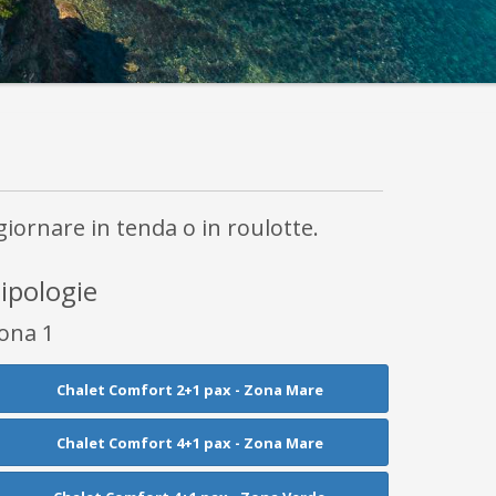
iornare in tenda o in roulotte.
ipologie
ona 1
Chalet Comfort 2+1 pax - Zona Mare
Chalet Comfort 4+1 pax - Zona Mare