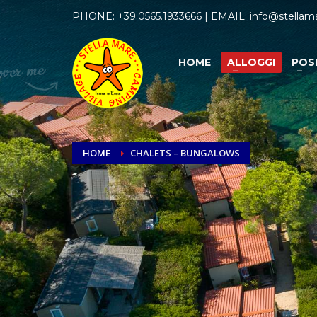
PHONE:
+39.0565.1933666
| EMAIL:
info@stellama
HOME
ALLOGGI
POS
HOME
CHALETS – BUNGALOWS