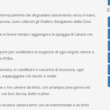
Z
su terrazzamenti che degradano dolcemente verso il mare,
Lacona, sono collocati gli Chalets-Bungalows della Zona
le in breve tempo raggiungere la spiaggia di Canata con
orie per soddisfare le esigenze di ogni singolo cliente e
a d’Elba.
ionata, tv satellitare e cassetta di sicurezza, ogni
o, equipaggiata con tavolo e sedie.
ue o tre camere da letto, con un’ampia zona giorno ed
o con box doccia, bidet e phon.
 un'unica camera letto con un matrimoniale e un letto