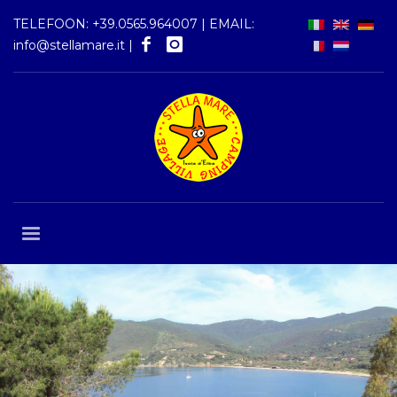
TELEFOON:
+39.0565.964007
| EMAIL:
info@stellamare.it
|