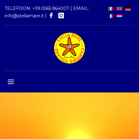
TELEFOON:
+39.0565.964007
| EMAIL:
info@stellamare.it
|