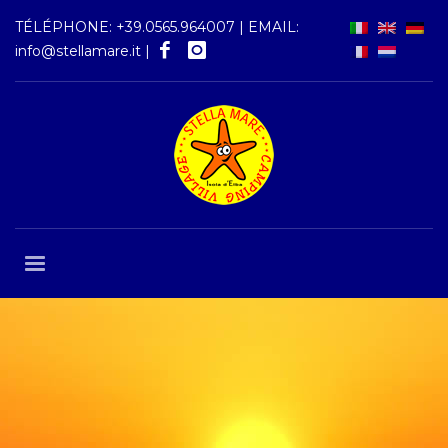
TÉLÉPHONE:
+39.0565.964007
| EMAIL:
info@stellamare.it
|