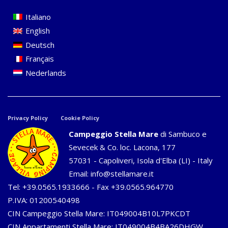
Italiano
English
Deutsch
Français
Nederlands
Privacy Policy
Cookie Policy
Campeggio Stella Mare
di Sambuco e
Sevecek & Co. loc. Lacona, 177
57031 - Capoliveri, Isola d'Elba (LI) - Italy
Email:
info@stellamare.it
Tel:
+39.0565.1933666
- Fax +39.0565.964770
P.IVA: 01200540498
CIN Campeggio Stella Mare: IT049004B10L7PKCDT
CIN Appartamenti Stella Mare: IT049004B4BA26DHGW