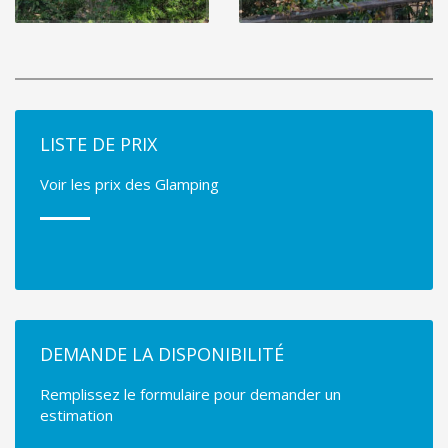
LISTE DE PRIX
Voir les prix des Glamping
DEMANDE LA DISPONIBILITÉ
Remplissez le formulaire pour demander un
estimation