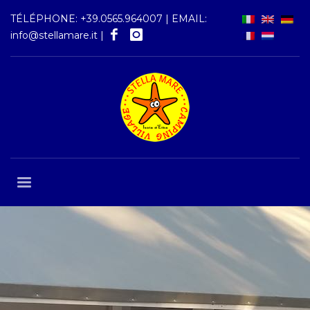
TÉLÉPHONE:
+39.0565.964007
| EMAIL:
info@stellamare.it
|