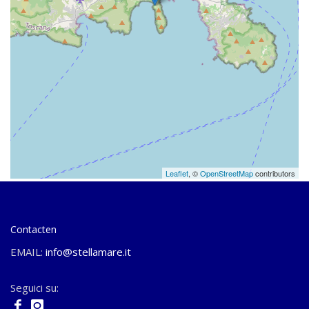
Leaflet
, ©
OpenStreetMap
contributors
Contacten
EMAIL:
info@stellamare.it
Seguici su: