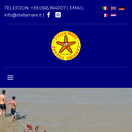
TELEFOON:
+39.0565.964007
| EMAIL:
info@stellamare.it
|