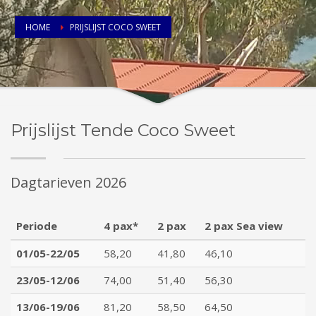
HOME
PRIJSLIJST COCO SWEET
Prijslijst Tende Coco Sweet
Dagtarieven 2026
Periode
4 pax*
2 pax
2 pax Sea view
01/05-22/05
58,20
41,80
46,10
23/05-12/06
74,00
51,40
56,30
13/06-19/06
81,20
58,50
64,50