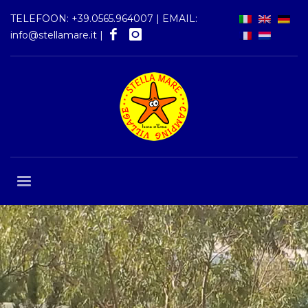
TELEFOON:
+39.0565.964007
| EMAIL:
info@stellamare.it
|