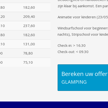
zijn klaar bij aankomst. Een pa
,80
182,60
,20
209,40
Animatie voor kinderen (23/05
,10
237,60
Windsurfschool voor beginners,
nachts), Stripschool voor kin
,80
182,60
,10
131,00
Check-in: > 16.30
Check-out: < 09.30
00
78,80
50
75,10
Bereken uw offer
GLAMPING