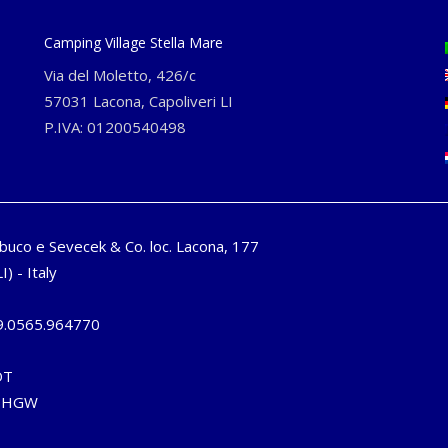
Camping Village Stella Mare
Via del Moletto, 426/c
57031 Lacona, Capoliveri LI
P.IVA: 01200540498
buco e Sevecek & Co. loc. Lacona, 177
I) - Italy
9.0565.964770
DT
6DHGW