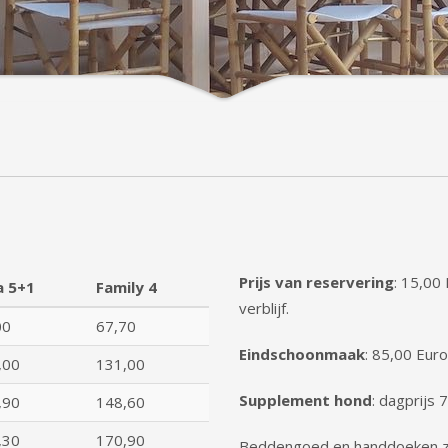
Prijs van reservering
: 15,00
a 5+1
Family 4
verblijf.
00
67,70
Eindschoonmaak
: 85,00 Euro
,00
131,00
Supplement hond
: dagprijs 
,90
148,60
,30
170,90
Beddengoed en handdoeken zi