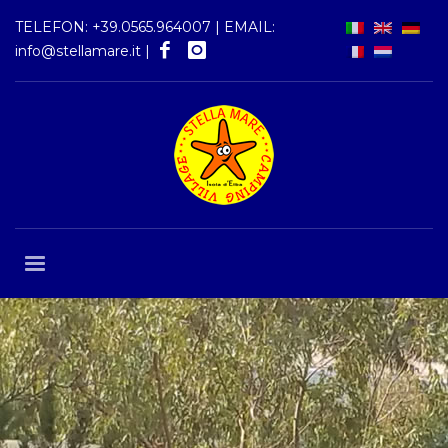
TELEFON:
+39.0565.964007
| EMAIL:
info@stellamare.it
|