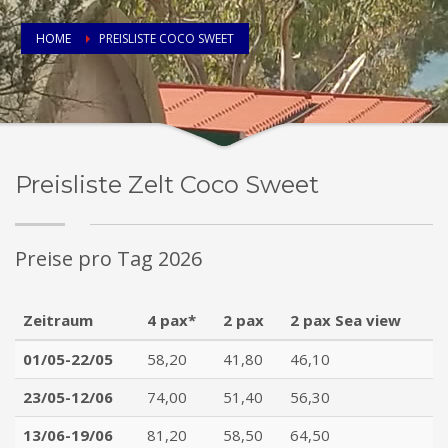
HOME
PREISLISTE COCO SWEET
Preisliste Zelt Coco Sweet
Preise pro Tag 2026
Zeitraum
4 pax*
2 pax
2 pax Sea view
01/05-22/05
58,20
41,80
46,10
23/05-12/06
74,00
51,40
56,30
13/06-19/06
81,20
58,50
64,50