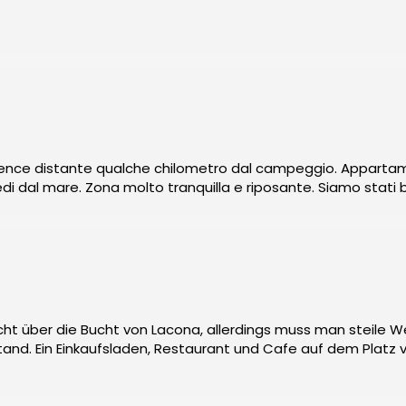
yak, snorkeling, windsurf etc.)
idence distante qualche chilometro dal campeggio. Apparta
i dal mare. Zona molto tranquilla e riposante. Siamo stati 
icht über die Bucht von Lacona, allerdings muss man steile
tand. Ein Einkaufsladen, Restaurant und Cafe auf dem Platz 