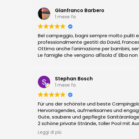
Gianfranco Barbero
1 mese fa
Bel campeggio, bagni sempre molto puliti e g
professionalmente gestiti da David, France
Ottima anche l'animazione per bambini, se
Le famiglie che vengono all'Isola d' Elba n
Stephan Bosch
1 mese fa
Für uns der schönste und beste Campingpla
Hervorragendes, aufmerksames und engagiert
Gute, saubere und gepflegte Sanitäranlage
2 schöne private Strände,
Mehr braucht man nicht, fasst perfekt.
Leggi di più