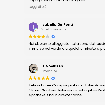
Prezzi nella media.
Leggi di più
Possibilità di fare tante attività gratuite (ka
Isabella De Ponti
3 settimane fa
Noi abbiamo alloggiato nella zona del res
immerso nel verde e a qualche minuto a pied
H. Voelksen
1 mese fa
Sehr schöner Campingplatz mit toller Auss
Strand. Sanitäre Anlagen im sehr guten Zus
Apotheke sind in direkter Nähe.