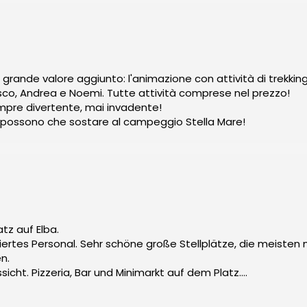
rande valore aggiunto: l'animazione con attività di trekking,
sco, Andrea e Noemi. Tutte attività comprese nel prezzo!
mpre divertente, mai invadente!
on possono che sostare al campeggio Stella Mare!
tz auf Elba.
es Personal. Sehr schöne große Stellplätze, die meisten mi
n.
 toller Pool mit Aussicht. Pizzeria, Bar und Minimarkt auf dem Platz.