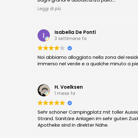
Prezzi nella media.
Leggi di più
Possibilità di fare tante attività gratuite (ka
Isabella De Ponti
3 settimane fa
Noi abbiamo alloggiato nella zona del res
immerso nel verde e a qualche minuto a pied
H. Voelksen
1 mese fa
Sehr schöner Campingplatz mit toller Auss
Strand. Sanitäre Anlagen im sehr guten Zus
Apotheke sind in direkter Nähe.