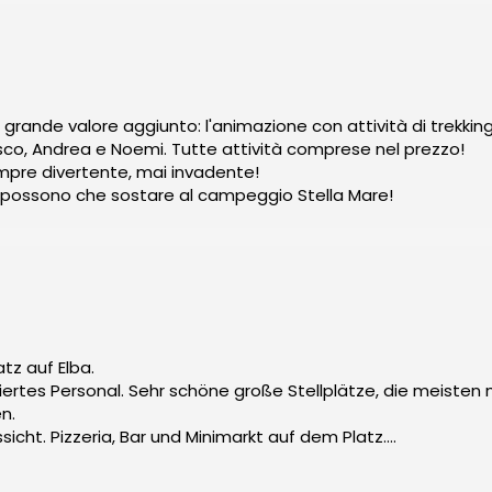
rande valore aggiunto: l'animazione con attività di trekking,
sco, Andrea e Noemi. Tutte attività comprese nel prezzo!
mpre divertente, mai invadente!
on possono che sostare al campeggio Stella Mare!
tz auf Elba.
es Personal. Sehr schöne große Stellplätze, die meisten mi
n.
 toller Pool mit Aussicht. Pizzeria, Bar und Minimarkt auf dem Platz.