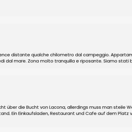
yak, snorkeling, windsurf etc.)
idence distante qualche chilometro dal campeggio. Apparta
i dal mare. Zona molto tranquilla e riposante. Siamo stati 
icht über die Bucht von Lacona, allerdings muss man steile
tand. Ein Einkaufsladen, Restaurant und Cafe auf dem Platz 