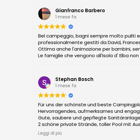
Gianfranco Barbero
1 mese fa
Bel campeggio, bagni sempre molto puliti e g
professionalmente gestiti da David, France
Ottima anche l'animazione per bambini, se
Le famiglie che vengono all'Isola d' Elba n
Stephan Bosch
1 mese fa
Für uns der schönste und beste Campingpla
Hervorragendes, aufmerksames und engagiert
Gute, saubere und gepflegte Sanitäranlage
2 schöne private Strände,
Mehr braucht man nicht, fasst perfekt.
Leggi di più