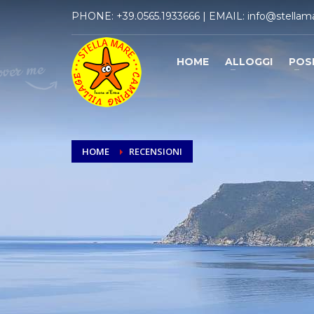
PHONE:
+39.0565.1933666
| EMAIL:
info@stellama
HOME
ALLOGGI
POS
HOME
RECENSIONI