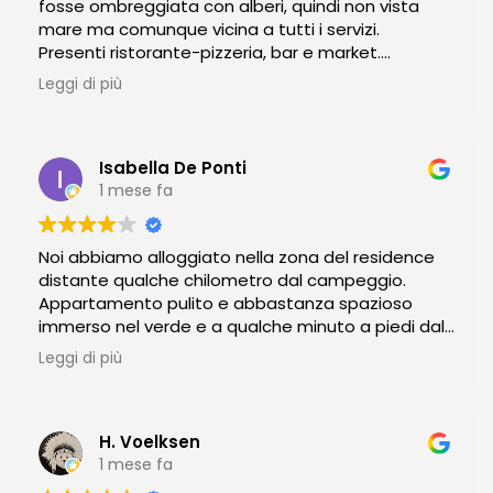
fosse ombreggiata con alberi, quindi non vista
mare ma comunque vicina a tutti i servizi.
Presenti ristorante-pizzeria, bar e market.
Il bar fa dei cocktail spettacolari.
Leggi di più
Bagni grandi e abbastanza puliti.
Prezzi nella media.
Possibilità di fare tante attività gratuite (kayak,
snorkeling, windsurf etc.)
Isabella De Ponti
1 mese fa
Noi abbiamo alloggiato nella zona del residence
distante qualche chilometro dal campeggio.
Appartamento pulito e abbastanza spazioso
immerso nel verde e a qualche minuto a piedi dal
mare. Zona molto tranquilla e riposante. Siamo
Leggi di più
stati bene.
H. Voelksen
1 mese fa