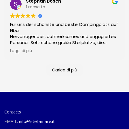
Le famiglie che vengono all'Isola d' Elba non
Stephan Bosch
possono che sostare al campeggio Stella Mare!
1 mese fa
Für uns der schönste und beste Campingplatz auf
Elba.
Hervorragendes, aufmerksames und engagiertes
Personal. Sehr schöne große Stellplätze, die
meisten mit Blick aufs Meer.
Leggi di più
Gute, saubere und gepflegte Sanitäranlagen.
2 schöne private Strände, toller Pool mit Aussicht.
Pizzeria, Bar und Minimarkt auf dem Platz.
Carica di più
Mehr braucht man nicht, fasst perfekt.
Contacts
EMAIL:
info@stellamare.it