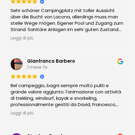
Sehr schöner Campingplatz mit toller Aussicht
über die Bucht von Lacona, allerdings muss man
steile Wege mögen. Eigener Pool und Zugang zum
Strand. Sanitäre Anlagen im sehr guten Zustand.
Ein Einkaufsladen, Restaurant und Cafe auf dem
Leggi di più
Platz vorhanden. Andere Restaurants, Eisdiele und
Apotheke sind in direkter Nähe.
Gianfranco Barbero
1 mese fa
Bel campeggio, bagni sempre molto puliti e
grande valore aggiunto: l'animazione con attività
di trekking, windsurf, kayak e snorkeling,
professionalmente gestiti da David, Francesco,
Andrea e Noemi. Tutte attività comprese nel
Leggi di più
prezzo!
Ottima anche l'animazione per bambini, sempre
divertente, mai invadente!