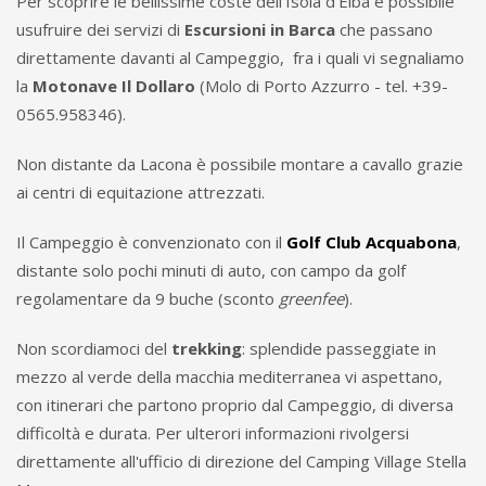
Per scoprire le bellissime coste dell'Isola d'Elba è possibile
usufruire dei servizi di
Escursioni in Barca
che passano
direttamente davanti al Campeggio, fra i quali vi segnaliamo
la
Motonave Il Dollaro
(Molo di Porto Azzurro - tel. +39-
0565.958346).
Non distante da Lacona è possibile montare a cavallo grazie
ai centri di equitazione attrezzati.
Il Campeggio è convenzionato con il
Golf Club Acquabona
,
distante solo pochi minuti di auto, con campo da golf
regolamentare da 9 buche (sconto
greenfee
).
Non scordiamoci del
trekking
: splendide passeggiate in
mezzo al verde della macchia mediterranea vi aspettano,
con itinerari che partono proprio dal Campeggio, di diversa
difficoltà e durata. Per ulterori informazioni rivolgersi
direttamente all'ufficio di direzione del Camping Village Stella