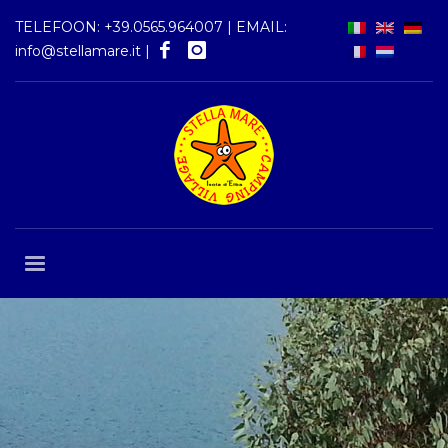
TELEFOON:
+39.0565.964007
| EMAIL:
info@stellamare.it
|