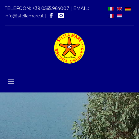
TELEFOON:
+39.0565.964007
| EMAIL:
info@stellamare.it
|