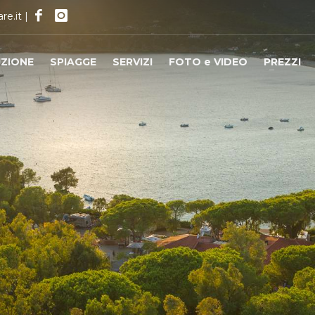
re.it
|
IZIONE
SPIAGGE
SERVIZI
FOTO e VIDEO
PREZZI