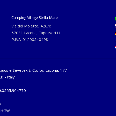
Camping Village Stella Mare
Via del Moletto, 426/c
57031 Lacona, Capoliveri LI
P.IVA: 01200540498
buco e Sevecek & Co. loc. Lacona, 177
I) - Italy
9.0565.964770
DT
6DHGW