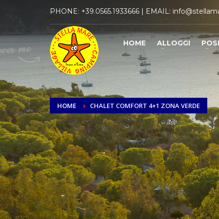
PHONE:
+39.0565.1933666
| EMAIL:
info@stellama
HOME
ALLOGGI
POS
HOME
CHALET COMFORT 4+1 ZONA VERDE