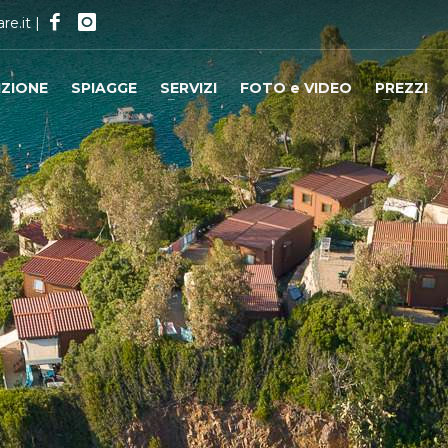
re.it
|
IZIONE
SPIAGGE
SERVIZI
FOTO e VIDEO
PREZZI