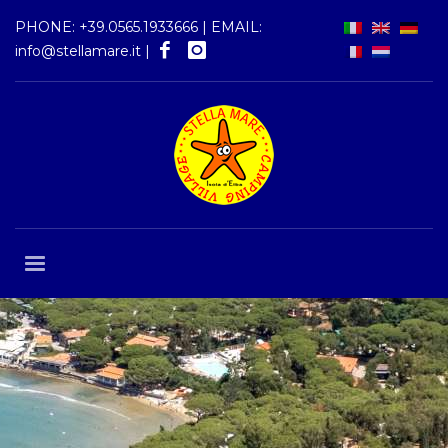
PHONE:
+39.0565.1933666
| EMAIL:
info@stellamare.it
|