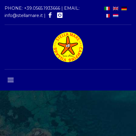
PHONE:
+39.0565.1933666
| EMAIL:
info@stellamare.it
|