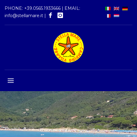
PHONE:
+39.0565.1933666
| EMAIL:
info@stellamare.it
|