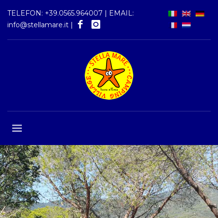
TELEFON:
+39.0565.964007
| EMAIL:
info@stellamare.it
|