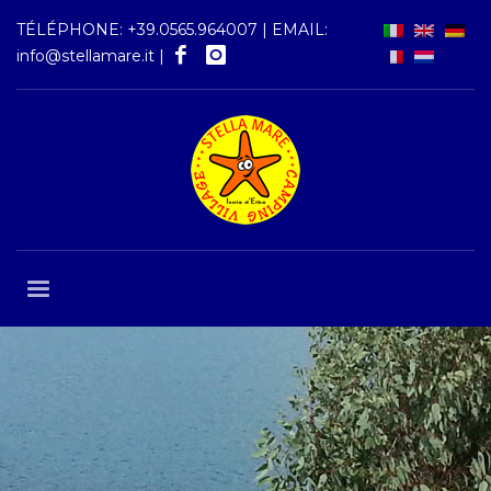
TÉLÉPHONE:
+39.0565.964007
| EMAIL:
info@stellamare.it
|