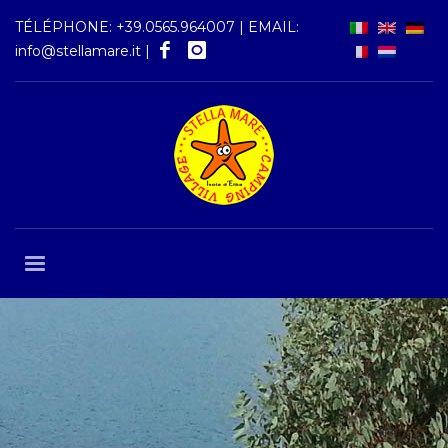
TÉLÉPHONE:
+39.0565.964007
| EMAIL:
info@stellamare.it
|